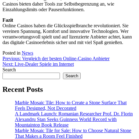
Casinos bieten daher Tools zur Selbstbegrenzung an, wie
Einzahlungslimits oder Pausenfunktionen.
Fazit
Online Casinos haben die Glücksspielbranche revolutioniert. Sie
vereinen Spannung, Komfort und innovative Technologien. Wer
verantwortungsvoll spielt und auf lizenzierte Anbieter achtet, kann
das digitale Casinoerlebnis sicher und mit viel Spaß genießen.
Posted in
News
Post
Previous:
Vergleich der besten Online-Casino Anbieter
Next:
Live-Dealer Spiele im Internet
navigation
Search
Search
Recent Posts
Marble Mosaic Tile: How to Create a Stone Surface That
Feels Designed, Not Decorated
A Landmark Launch: Romanian Researcher Prof. Dr. Florin
Alexandru Stan Seeks Guinness World Record with
Mountaintop Book Release
Marble Mosaic Tile for Sale: How to Choose Natural Stone
That Makes a Room Feel Finished