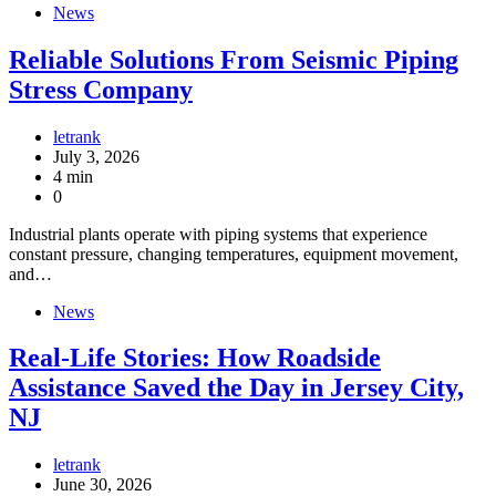
News
Reliable Solutions From Seismic Piping
Stress Company
letrank
July 3, 2026
4 min
0
Industrial plants operate with piping systems that experience
constant pressure, changing temperatures, equipment movement,
and…
News
Real-Life Stories: How Roadside
Assistance Saved the Day in Jersey City,
NJ
letrank
June 30, 2026