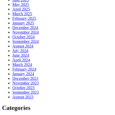
May 2025
April 2025
March 2025
February 2025
January 2025
December 2024
November 2024
October 2024
September 2024
August 2024
July 2024
June 2024
April 2024
March 2024
February 2024
January 2024
December 2023
November 2023
October 2023
September 2023
August 2023
Categories